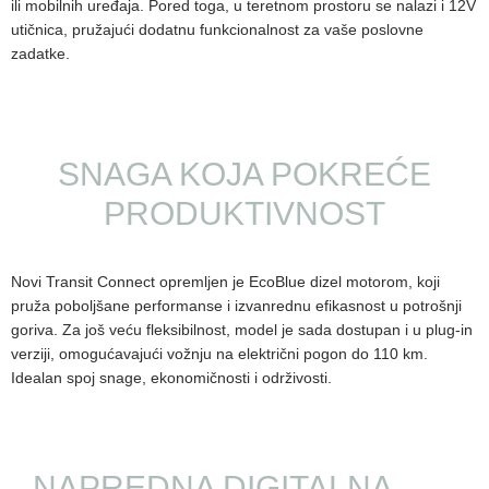
ili mobilnih uređaja. Pored toga, u teretnom prostoru se nalazi i 12V
utičnica, pružajući dodatnu funkcionalnost za vaše poslovne
zadatke.
SNAGA KOJA POKREĆE
PRODUKTIVNOST
Novi Transit Connect opremljen je EcoBlue dizel motorom, koji
pruža poboljšane performanse i izvanrednu efikasnost u potrošnji
goriva. Za još veću fleksibilnost, model je sada dostupan i u plug-in
verziji, omogućavajući vožnju na električni pogon do 110 km.
Idealan spoj snage, ekonomičnosti i održivosti.
NAPREDNA DIGITALNA