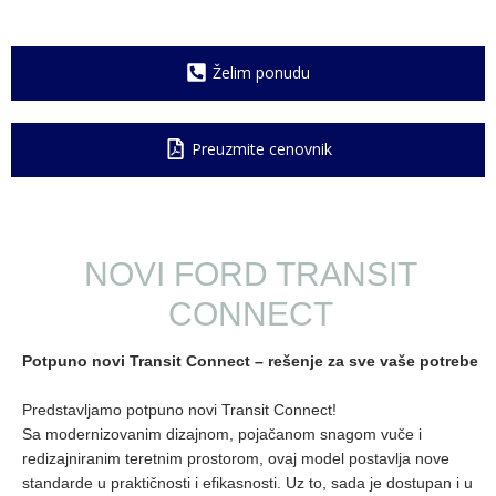
Želim ponudu
Preuzmite cenovnik
NOVI FORD TRANSIT
CONNECT
Potpuno novi Transit Connect – rešenje za sve vaše potrebe
Predstavljamo potpuno novi Transit Connect!
Sa modernizovanim dizajnom, pojačanom snagom vuče i
redizajniranim teretnim prostorom, ovaj model postavlja nove
standarde u praktičnosti i efikasnosti. Uz to, sada je dostupan i u