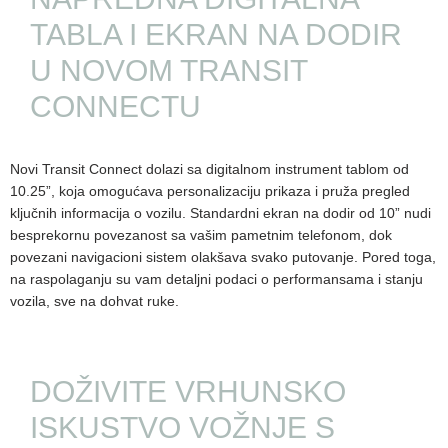
TABLA I EKRAN NA DODIR
U NOVOM TRANSIT
CONNECTU
Novi Transit Connect dolazi sa digitalnom instrument tablom od
10.25”, koja omogućava personalizaciju prikaza i pruža pregled
ključnih informacija o vozilu. Standardni ekran na dodir od 10” nudi
besprekornu povezanost sa vašim pametnim telefonom, dok
povezani navigacioni sistem olakšava svako putovanje. Pored toga,
na raspolaganju su vam detaljni podaci o performansama i stanju
vozila, sve na dohvat ruke.
DOŽIVITE VRHUNSKO
ISKUSTVO VOŽNJE S