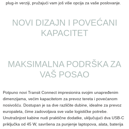
plug-in verziji, pružajući vam još više opcija za vaše poslovanje.
NOVI DIZAJN I POVEĆANI
KAPACITET
MAKSIMALNA PODRŠKA ZA
VAŠ POSAO
Potpuno novi Transit Connect impresionira svojim unapređenim
dimenzijama, većim kapacitetom za prevoz tereta i povećanom
nosivošću. Dostupan je sa dve različite dubine, idealne za prevoz
europaleta, čime zadovoljava sve vaše logističke potrebe.
Unutrašnjost kabine nudi praktične dodatke, uključujući dva USB-C
priključka od 45 W, savršena za punjenje laptopova, alata, baterija