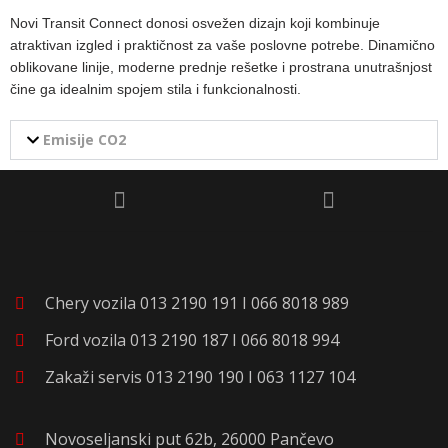
Novi Transit Connect donosi osvežen dizajn koji kombinuje
atraktivan izgled i praktičnost za vaše poslovne potrebe. Dinamično
oblikovane linije, moderne prednje rešetke i prostrana unutrašnjost
čine ga idealnim spojem stila i funkcionalnosti.
Emisije CO2
Chery vozila 013 2190 191 I 066 8018 989
Ford vozila 013 2190 187 I 066 8018 994
Zakaži servis 013 2190 190 I 063 1127 104
Novoseljanski put 62b, 26000 Pančevo