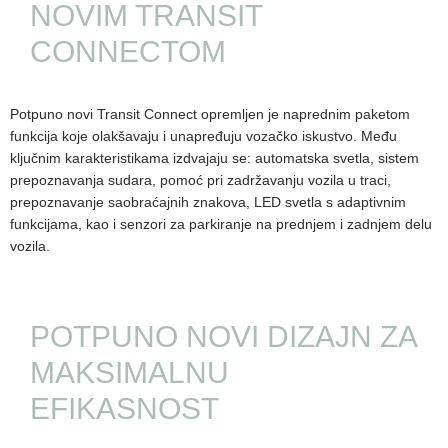
NOVIM TRANSIT
CONNECTOM
Potpuno novi Transit Connect opremljen je naprednim paketom
funkcija koje olakšavaju i unapređuju vozačko iskustvo. Među
ključnim karakteristikama izdvajaju se: automatska svetla, sistem
prepoznavanja sudara, pomoć pri zadržavanju vozila u traci,
prepoznavanje saobraćajnih znakova, LED svetla s adaptivnim
funkcijama, kao i senzori za parkiranje na prednjem i zadnjem delu
vozila.
POTPUNO NOVI DIZAJN ZA
MAKSIMALNU
EFIKASNOST